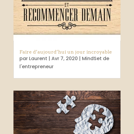
Faire d’aujourd’hui un jour incroyable
par
Laurent
|
Avr 7, 2020
|
MindSet de
l'entrepreneur